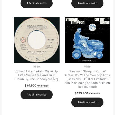
Añadir al carrito
Añadir al carrito
Vinilo
Vinilo
Simon & Garfunkel – Wake Up
Simpson, Sturgill – Cuttin’
Little Susie / Me And Julio
Grass, Vol 2: The Cowboy Arms
Down By The Schoolyard [7″]
Sessions [LP] (Ed. Limitada.
Vinilo de color, portada brilla en
$
67.900
IVA Incluido
la oscuridad)
$
139.900
IVA Incluido
Añadir al carrito
Añadir al carrito