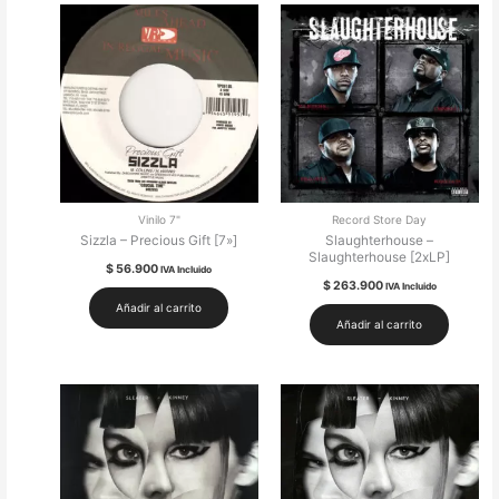
Vinilo 7"
Record Store Day
Sizzla – Precious Gift [7»]
Slaughterhouse –
Slaughterhouse [2xLP]
$
56.900
IVA Incluido
$
263.900
IVA Incluido
Añadir al carrito
Añadir al carrito