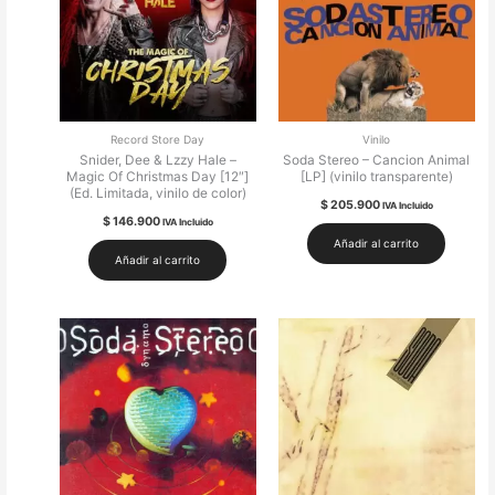
Record Store Day
Vinilo
Snider, Dee & Lzzy Hale –
Soda Stereo – Cancion Animal
Magic Of Christmas Day [12″]
[LP] (vinilo transparente)
(Ed. Limitada, vinilo de color)
$
205.900
IVA Incluido
$
146.900
IVA Incluido
Añadir al carrito
Añadir al carrito