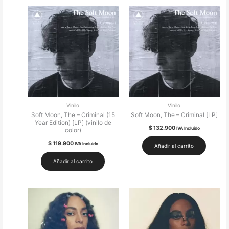
Vinilo
Vinilo
Soft Moon, The – Criminal (15
Soft Moon, The – Criminal [LP]
Year Edition) [LP] (vinilo de
$
132.900
IVA Incluido
color)
$
119.900
IVA Incluido
Añadir al carrito
Añadir al carrito