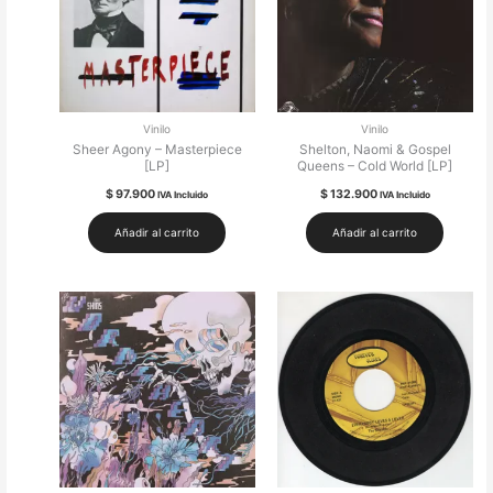
Vinilo
Vinilo
Sheer Agony – Masterpiece
Shelton, Naomi & Gospel
[LP]
Queens – Cold World [LP]
$
97.900
$
132.900
IVA Incluido
IVA Incluido
Añadir al carrito
Añadir al carrito