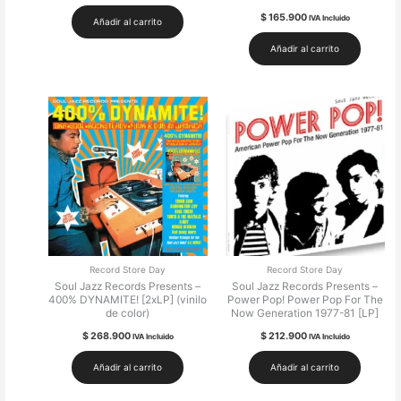
$
165.900
IVA Incluido
Añadir al carrito
Añadir al carrito
Record Store Day
Record Store Day
Soul Jazz Records Presents –
Soul Jazz Records Presents –
400% DYNAMITE! [2xLP] (vinilo
Power Pop! Power Pop For The
de color)
Now Generation 1977-81 [LP]
$
268.900
$
212.900
IVA Incluido
IVA Incluido
Añadir al carrito
Añadir al carrito