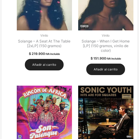
Vinilo
Vinilo
Solange – A Seat At The Table
Solange – When I Get Home
[2xLP] (150 gramos)
[LP] (150 gramos, vinilo de
color)
$
219.900
IVA Incluido
$
151.900
IVA Incluido
Añadir al carrito
Añadir al carrito