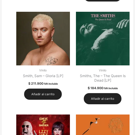
Vinilo
Vinilo
Smith, Sam – Gloria [LP]
Smiths, The – The Queen Is
Dead [LP]
$
211.900
IVA Incluido
$
184.900
IVA Incluido
Añadir al carrito
Añadir al carrito