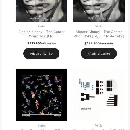
Vinilo
Vinilo
Sleater-Kinney – The Center
Sleater-Kinney – The Center
Won’t Hold [LP]
Won’t Hold [LP] (vinilo de color)
$
137.900
$
132.900
IVA Incluido
IVA Incluido
Añadir al carrito
Añadir al carrito
Vinilo
Vinilo