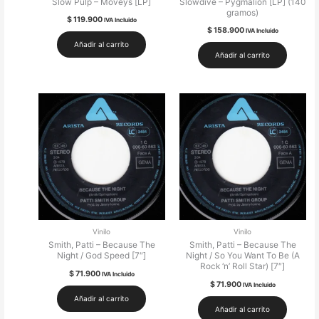
Slow Pulp – Moveys [LP]
Slowdive – Pygmalion [LP] (140
gramos)
$
119.900
IVA Incluido
$
158.900
IVA Incluido
Añadir al carrito
Añadir al carrito
Vinilo
Vinilo
Smith, Patti – Because The
Smith, Patti – Because The
Night / God Speed [7″]
Night / So You Want To Be (A
Rock ‘n’ Roll Star) [7″]
$
71.900
IVA Incluido
$
71.900
IVA Incluido
Añadir al carrito
Añadir al carrito