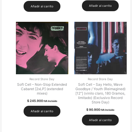
Añadir al carrito
Añadir al carrito
Record Store Day
Record Store Day
Soft Cell – Non-Stop Extended
Soft Cell – Say Hello, Wave
Cabaret [2xLP] (extended
Goodbye / Youth (Reimagined)
mixes)
[12″] (vinilo claro, 180 Gramos,
limitado) (Exclusivo Record
$
245.900
IVA Incluido
Store Day)
$
90.900
IVA Incluido
Añadir al carrito
Añadir al carrito