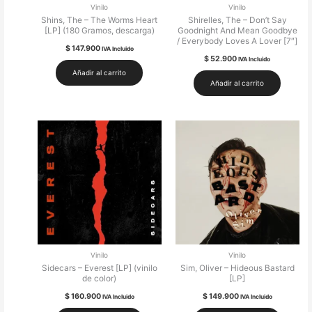
Vinilo
Vinilo
Shins, The – The Worms Heart
Shirelles, The – Don’t Say
[LP] (180 Gramos, descarga)
Goodnight And Mean Goodbye
/ Everybody Loves A Lover [7″]
$
147.900
IVA Incluido
$
52.900
IVA Incluido
Añadir al carrito
Añadir al carrito
Vinilo
Vinilo
Sidecars – Everest [LP] (vinilo
Sim, Oliver – Hideous Bastard
de color)
[LP]
$
160.900
$
149.900
IVA Incluido
IVA Incluido