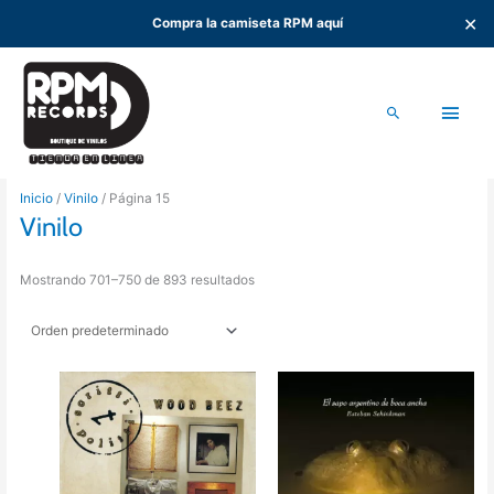
✕
Compra la camiseta RPM aquí
Ir
al
Men
contenido
Buscar
princ
Inicio
/
Vinilo
/ Página 15
Vinilo
Mostrando 701–750 de 893 resultados