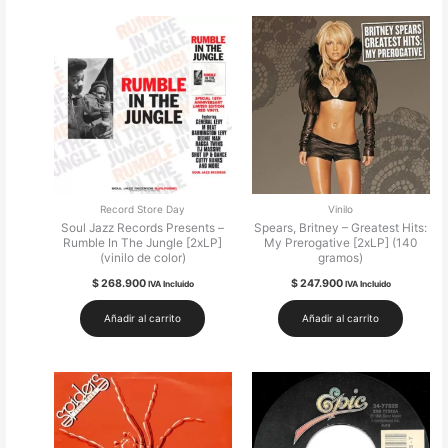
Record Store Day
Vinilo
Soul Jazz Records Presents –
Spears, Britney – Greatest Hits:
Rumble In The Jungle [2xLP]
My Prerogative [2xLP] (140
(vinilo de color)
gramos)
$
268.900
$
247.900
IVA Incluido
IVA Incluido
Añadir al carrito
Añadir al carrito