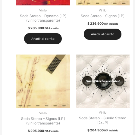
Vinilo
Vinilo
Soda Stereo – Dynamo [LP]
Soda Stereo – Signos [LP]
(vinilo transparente)
$
236.900
IVA Incluido
$
205.900
IVA Incluido
Añadir al carrito
Añadir al carrito
Vinilo
Vinilo
Soda Stereo – Sueño Stereo
Soda Stereo – Signos [LP]
[2xLP]
(vinilo transparente)
$
264.900
$
205.900
IVA Incluido
IVA Incluido