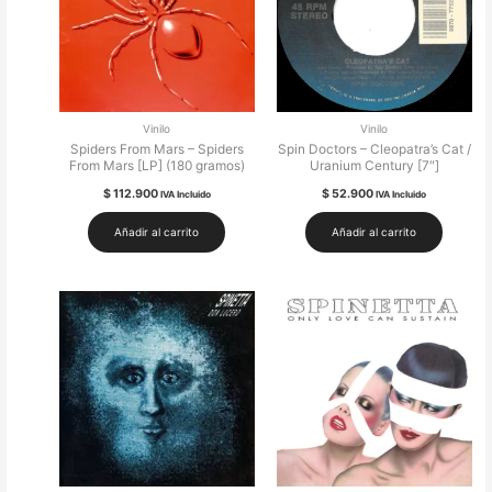
Vinilo
Vinilo
Spiders From Mars – Spiders
Spin Doctors – Cleopatra’s Cat /
From Mars [LP] (180 gramos)
Uranium Century [7″]
$
112.900
$
52.900
IVA Incluido
IVA Incluido
Añadir al carrito
Añadir al carrito