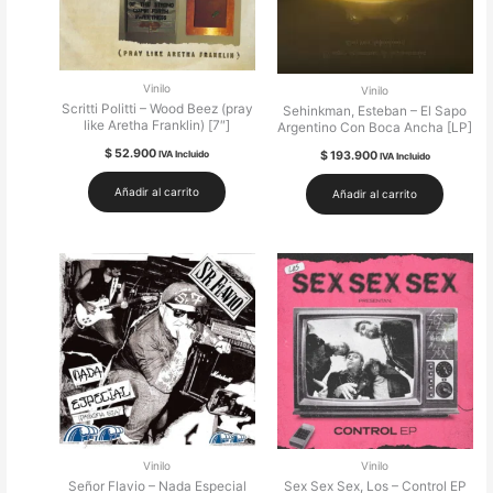
Vinilo
Vinilo
Scritti Politti – Wood Beez (pray
Sehinkman, Esteban – El Sapo
like Aretha Franklin) [7″]
Argentino Con Boca Ancha [LP]
$
52.900
IVA Incluido
$
193.900
IVA Incluido
Añadir al carrito
Añadir al carrito
Vinilo
Vinilo
Señor Flavio – Nada Especial
Sex Sex Sex, Los – Control EP