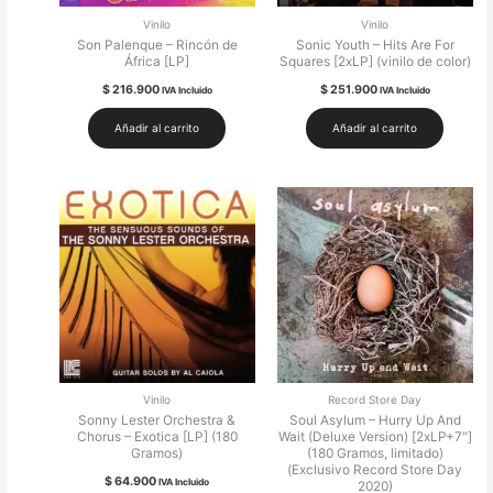
Vinilo
Vinilo
Son Palenque – Rincón de
Sonic Youth – Hits Are For
África [LP]
Squares [2xLP] (vinilo de color)
$
216.900
$
251.900
IVA Incluido
IVA Incluido
Añadir al carrito
Añadir al carrito
Vinilo
Record Store Day
Sonny Lester Orchestra &
Soul Asylum – Hurry Up And
Chorus – Exotica [LP] (180
Wait (Deluxe Version) [2xLP+7″]
Gramos)
(180 Gramos, limitado)
(Exclusivo Record Store Day
$
64.900
IVA Incluido
2020)