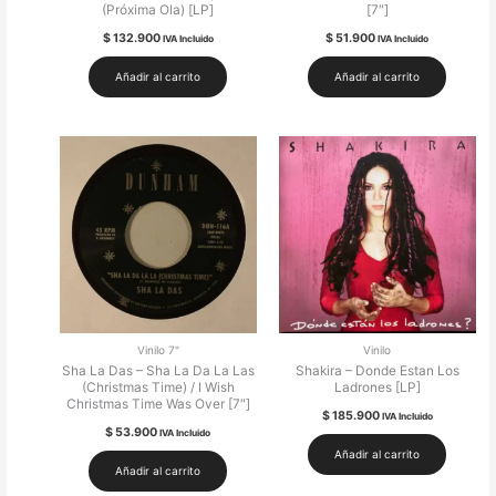
(Próxima Ola) [LP]
[7″]
$
132.900
$
51.900
IVA Incluido
IVA Incluido
Añadir al carrito
Añadir al carrito
Vinilo 7"
Vinilo
Sha La Das – Sha La Da La Las
Shakira – Donde Estan Los
(Christmas Time) / I Wish
Ladrones [LP]
Christmas Time Was Over [7″]
$
185.900
IVA Incluido
$
53.900
IVA Incluido
Añadir al carrito
Añadir al carrito