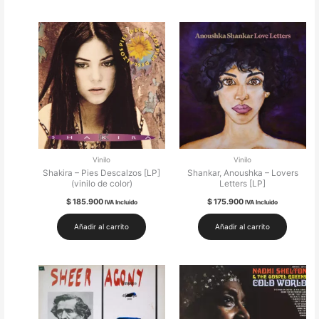
Vinilo
Vinilo
Shakira – Pies Descalzos [LP]
Shankar, Anoushka – Lovers
(vinilo de color)
Letters [LP]
$
185.900
$
175.900
IVA Incluido
IVA Incluido
Añadir al carrito
Añadir al carrito