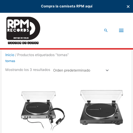
✕
Compra la camiseta RPM aquí
Ir
al
Men
contenido
Buscar
princ
Inicio
/ Productos etiquetados “tornas”
tornas
Mostrando los 3 resultados