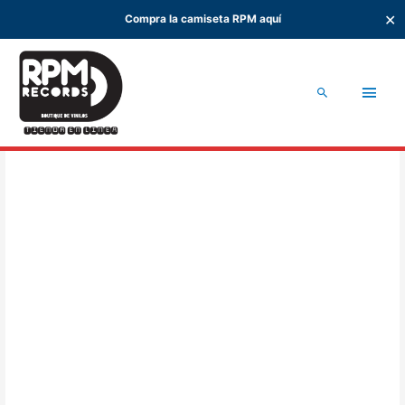
✕
Compra la camiseta RPM aquí
Ir
al
Men
contenido
Buscar
princ