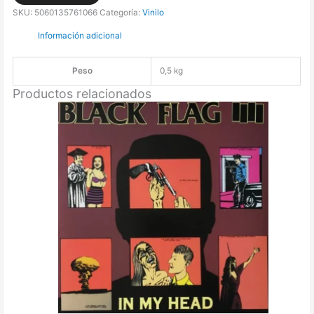
Dennis
SKU:
5060135761066
Categoría:
Vinilo
-
Información adicional
Yeah
Yeah
Yeah:
Peso
0,5 kg
Mash
Productos relacionados
Up
The
Dance
[LP]
(180
gramos)
cantidad