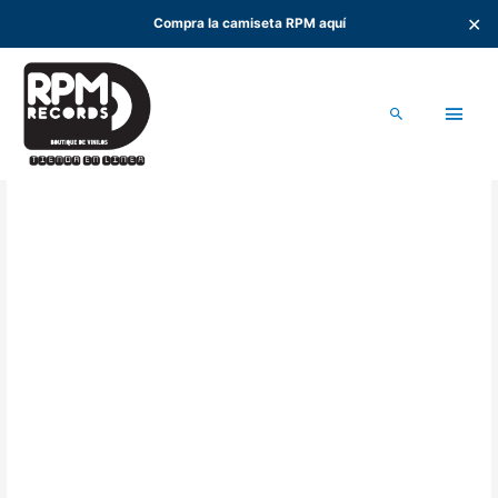
✕
Compra la camiseta RPM aquí
Ir
al
Men
contenido
Buscar
princ