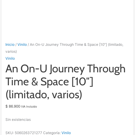
Inicio
/
Vinilo
/ An On-U Journey Through Time & Space [10″] (limitado,
varios)
Vinilo
An On-U Journey Through
Time & Space [10″]
(limitado, varios)
$
86.900
IVA Incluido
Sin existencias
SKU:
5060263721277
Categoría:
Vinilo