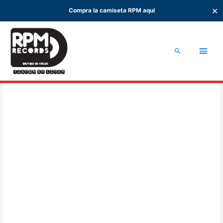
✕
Compra la camiseta RPM aquí
Ir
al
Men
contenido
Buscar
princ