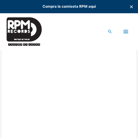
✕
Compra la camiseta RPM aquí
Ir
al
Men
contenido
Buscar
princ