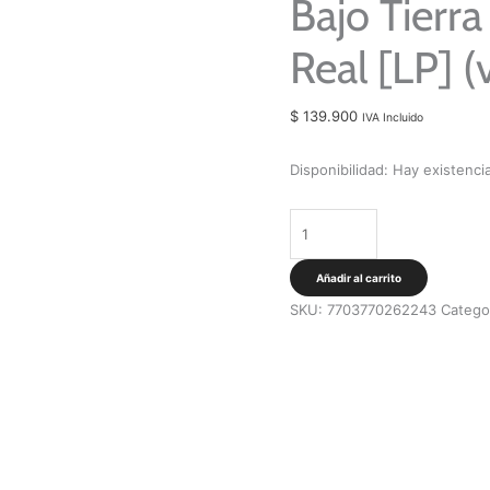
Bajo Tierra
Real [LP] (
$
139.900
IVA Incluido
Disponibilidad:
Hay existenci
Bajo
Tierra
-
Añadir al carrito
Lavandería
SKU:
7703770262243
Catego
Real
[LP]
(vinilo
de
color)
cantidad