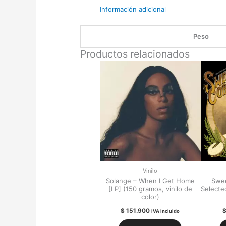
Información adicional
Peso
Productos relacionados
Vinilo
Solange – When I Get Home
Swe
[LP] (150 gramos, vinilo de
Selecte
color)
$
151.900
IVA Incluido