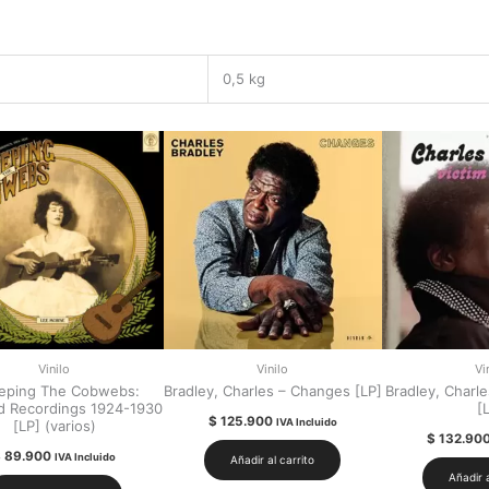
0,5 kg
Vinilo
Vinilo
Vi
eping The Cobwebs:
Bradley, Charles – Changes [LP]
Bradley, Charle
d Recordings 1924-1930
[
$
125.900
IVA Incluido
[LP] (varios)
$
132.90
$
89.900
IVA Incluido
Añadir al carrito
Añadir a