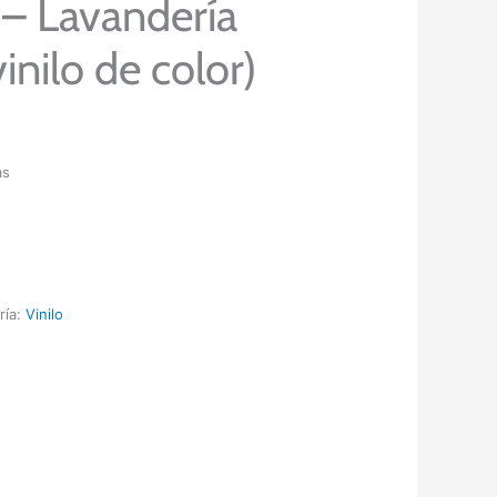
 – Lavandería
vinilo de color)
as
ría:
Vinilo