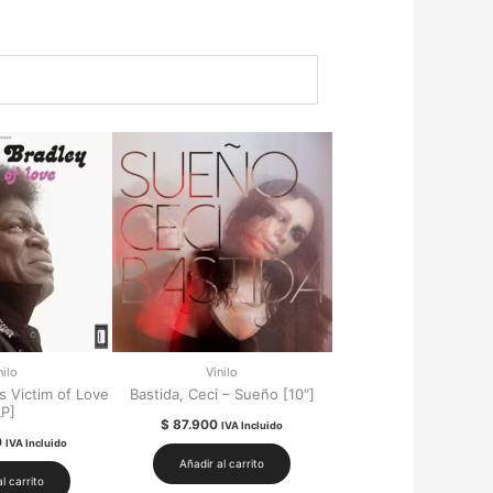
nilo
Vinilo
s Victim of Love
Bastida, Ceci – Sueño [10″]
LP]
$
87.900
IVA Incluido
0
IVA Incluido
Añadir al carrito
l carrito