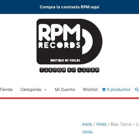
Compra la camiseta RPM aquí
B
Tienda
Categorías
Mi Cuenta
Wishlist
0 productos
Inicio
/
Vinilo
/ Bajo Tierra – L
Vinilo