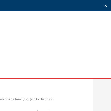
✕
uscar
avandería Real [LP] (vinilo de color)