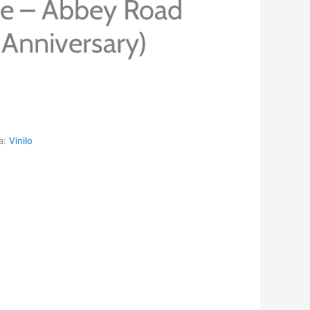
he – Abbey Road
 Anniversary)
a:
Vinilo