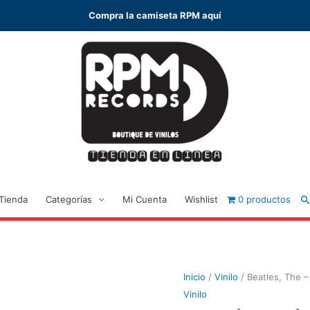
Compra la camiseta RPM aquí
B
Tienda
Categorías
Mi Cuenta
Wishlist
0 productos
Inicio
/
Vinilo
/ Beatles, The –
Vinilo