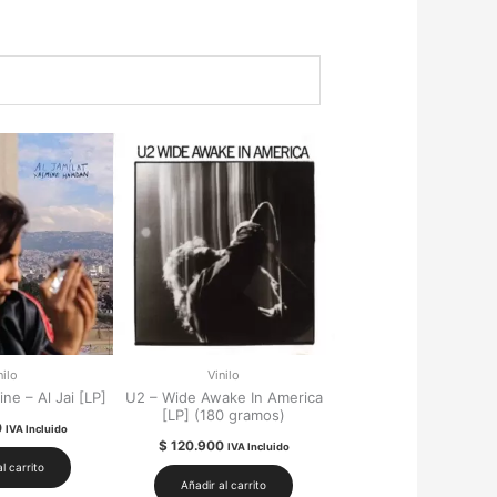
nilo
Vinilo
e – Al Jai [LP]
U2 – Wide Awake In America
[LP] (180 gramos)
0
IVA Incluido
$
120.900
IVA Incluido
l carrito
Añadir al carrito