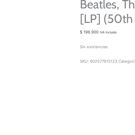
Beatles, T
[LP] (50th
$
196.900
IVA Incluido
Sin existencias
SKU:
602577915123
Categorí