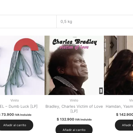
0,5 kg
Vinilo
Vinilo
Vi
EL – Dumb Luck [LP]
Bradley, Charles Victim of Love
Hamdan, Yasmin
[LP]
$
73.900
$
142.90
IVA Incluido
$
132.900
IVA Incluido
Añadir al carrito
Añadir a
Añadir al carrito