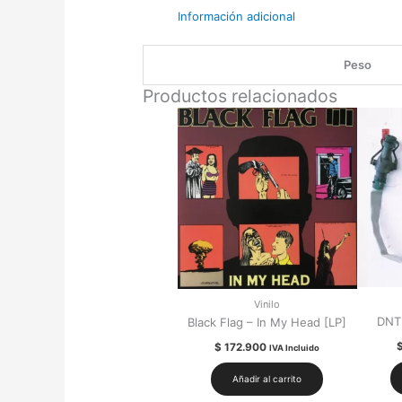
Información adicional
Peso
Productos relacionados
Vinilo
DNT
Black Flag – In My Head [LP]
$
172.900
IVA Incluido
Añadir al carrito