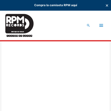
✕
Compra la camiseta RPM aquí
Ir
al
Men
contenido
Buscar
princ