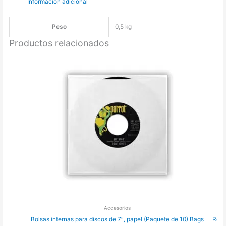
Información adicional
Peso
0,5 kg
Productos relacionados
Accesorios
Bolsas internas para discos de 7″, papel (Paquete de 10) Bags
Reco