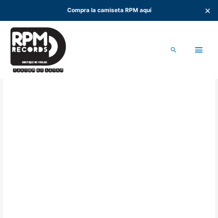
✕
Compra la camiseta RPM aquí
Ir
al
Men
contenido
Buscar
princ