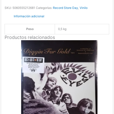
SKU:
5060555212681
Categorías:
Record Store Day
,
Vinilo
Información adicional
Peso
0,5 kg
Productos relacionados