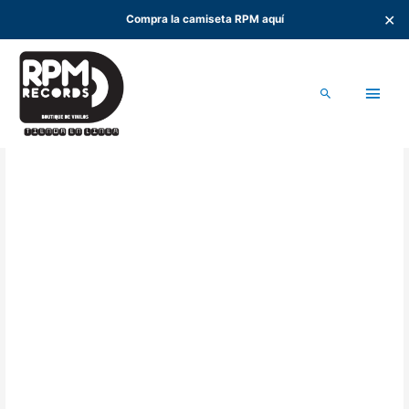
✕
Compra la camiseta RPM aquí
Ir
al
Men
contenido
Buscar
princ