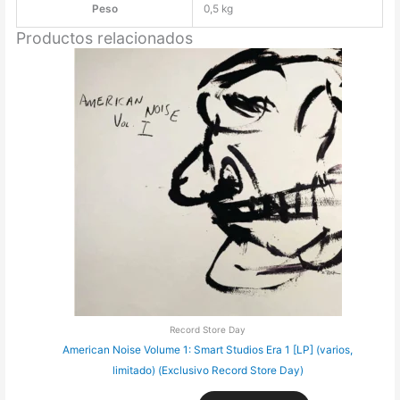
Peso
0,5 kg
Productos relacionados
Record Store Day
American Noise Volume 1: Smart Studios Era 1 [LP] (varios,
Re
limitado) (Exclusivo Record Store Day)