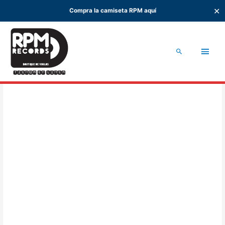
✕
Compra la camiseta RPM aquí
Ir
al
Men
contenido
Buscar
princ