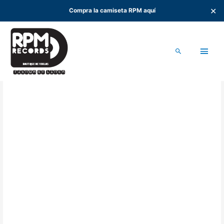
✕
Compra la camiseta RPM aquí
Ir
al
Men
contenido
Buscar
princ