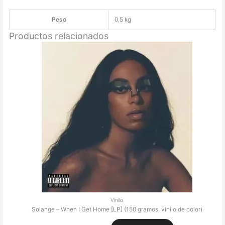
Night
[LP]
Peso
0,5 kg
cantidad
Productos relacionados
Vinilo
Solange – When I Get Home [LP] (150 gramos, vinilo de color)