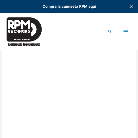
✕
Compra la camiseta RPM aquí
Ir
al
Men
contenido
Buscar
princ