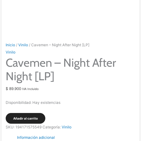
Inicio
/
Vinilo
/ Cavemen – Night After Night [LP]
Vinilo
Cavemen – Night After
Night [LP]
$
89.900
IVA Incluido
Disponibilidad:
Hay existencias
Cavemen
Añadir al carrito
-
SKU:
194171575549
Categoría:
Vinilo
Night
Información adicional
After