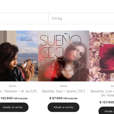
0,5 kg
Vinilo
Vinilo
Vi
, Yasmine – Al Jai [LP]
Bastida, Ceci – Sueño [10″]
Spinetta, Luis 
De Viole
142.900
$
87.900
IVA Incluido
IVA Incluido
$
157.90
Añadir al carrito
Añadir al carrito
Añadir a