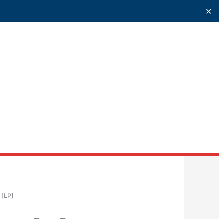
✕
uscar
 [LP]