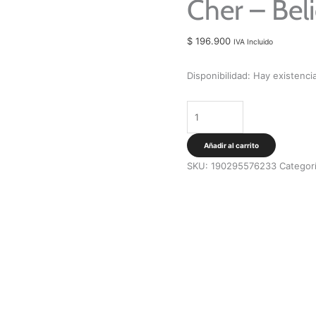
Cher – Bel
$
196.900
IVA Incluido
Disponibilidad:
Hay existenci
Cher
-
Believe
Añadir al carrito
[LP]
SKU:
190295576233
Categor
cantidad