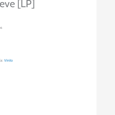
ieve [LP]
as
ía:
Vinilo