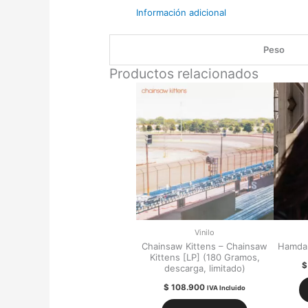
Información adicional
Peso
Productos relacionados
Vinilo
Chainsaw Kittens – Chainsaw
Hamdan
Kittens [LP] (180 Gramos,
$
descarga, limitado)
$
108.900
IVA Incluido