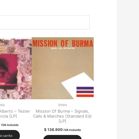
nilo
Vinilo
Alberto – Tester
Mission Of Burma – Signals,
ncia [LP]
Calls & Marches (Standard Ed)
[LP]
0
IVA Incluido
$
136.900
IVA Incluido
l carrito