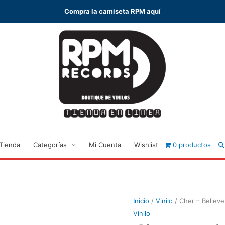
Compra la camiseta RPM aquí
B
Tienda
Categorías
Mi Cuenta
Wishlist
0 productos
Inicio
/
Vinilo
/ Cher – Believe
Vinilo