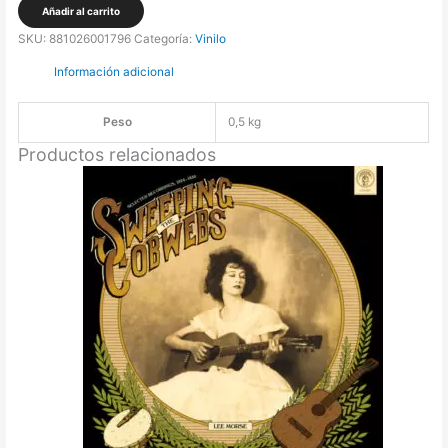
Presents
Añadir al carrito
Reggae
SKU:
881026001796
Categoría:
Vinilo
Hits
Información adicional
Volume
2
Peso
0,5 kg
[LP]
cantidad
Productos relacionados