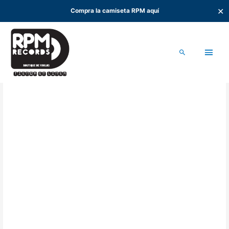
✕
Compra la camiseta RPM aquí
Ir
al
Men
contenido
Buscar
princ