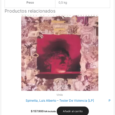
Peso
0,5 kg
Productos relacionados
Vinilo
Spinetta, Luis Alberto – Tester De Violencia [LP]
Phil
$
157.900
Añadir al carrito
IVA Incluido