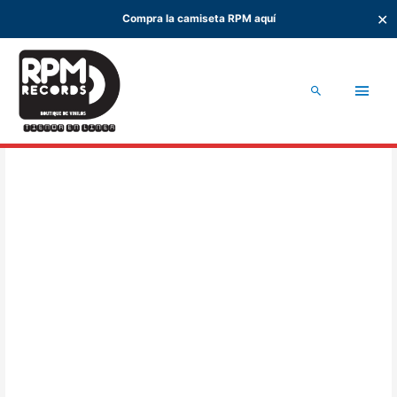
✕
Compra la camiseta RPM aquí
Ir
al
Men
contenido
Buscar
princ