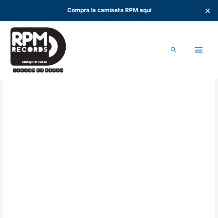
✕
Compra la camiseta RPM aquí
Ir
al
Men
contenido
Buscar
princ