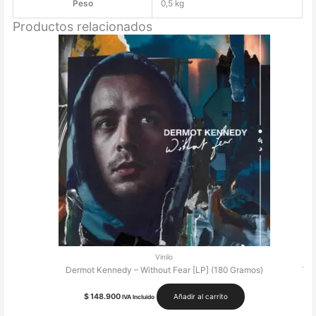
Peso
0,5 kg
Productos relacionados
Vinilo
Dermot Kennedy – Without Fear [LP] (180 Gramos)
Toy
$
148.900
Añadir al carrito
IVA Incluido