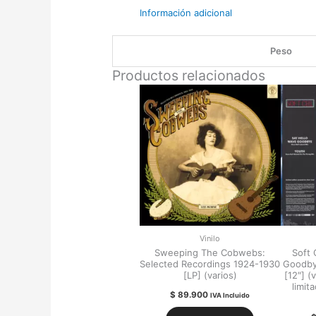
Información adicional
Peso
Productos relacionados
Vinilo
Sweeping The Cobwebs:
Soft 
Selected Recordings 1924-1930
Goodby
[LP] (varios)
[12″] (
limit
$
89.900
IVA Incluido