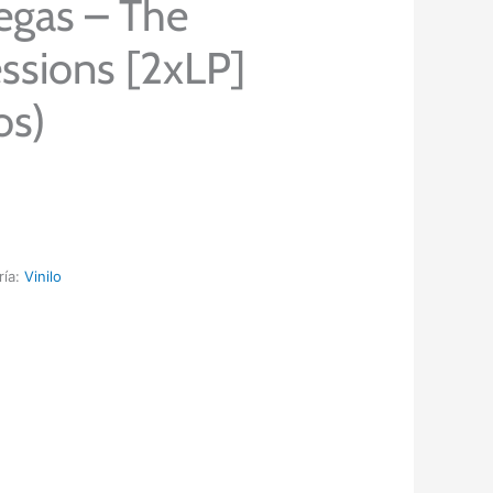
egas – The
ssions [2xLP]
os)
ría:
Vinilo