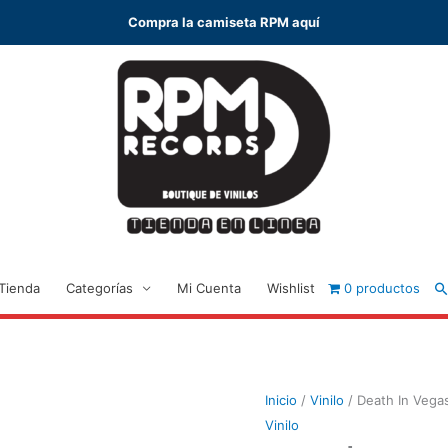
Compra la camiseta RPM aquí
B
Tienda
Categorías
Mi Cuenta
Wishlist
0 productos
Inicio
/
Vinilo
/ Death In Vega
Vinilo