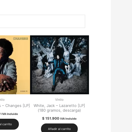
nilo
Vinilo
s – Changes [LP]
White, Jack – Lazaretto [LP]
(180 gramos, descarga)
0
IVA Incluido
$
151.900
IVA Incluido
l carrito
Añadir al carrito