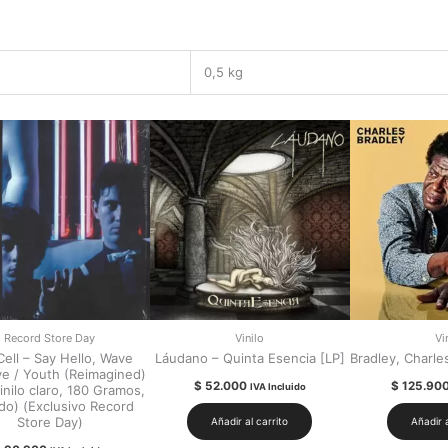
0,5 kg
Record Store Day
Vinilo
Vi
Cell – Say Hello, Wave
Láudano – Quinta Esencia [LP]
Bradley, Charle
e / Youth (Reimagined)
$
52.000
$
125.90
IVA Incluido
vinilo claro, 180 Gramos,
ado) (Exclusivo Record
Store Day)
Añadir al carrito
Añadir a