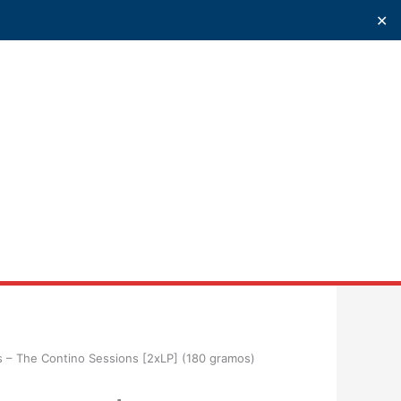
✕
uscar
s – The Contino Sessions [2xLP] (180 gramos)