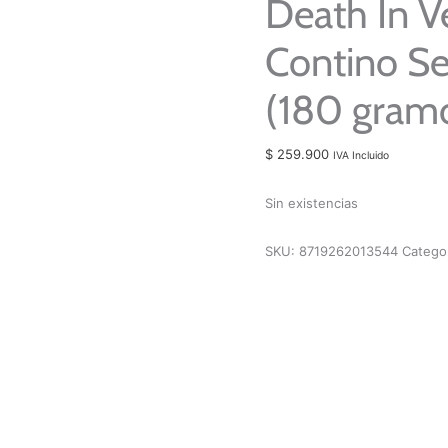
Death In V
Contino Se
(180 gram
$
259.900
IVA Incluido
Sin existencias
SKU:
8719262013544
Catego