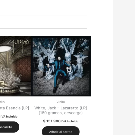
nilo
Vinilo
ta Esencia [LP]
White, Jack – Lazaretto [LP]
(180 gramos, descarga)
IVA Incluido
$
151.900
IVA Incluido
l carrito
Añadir al carrito