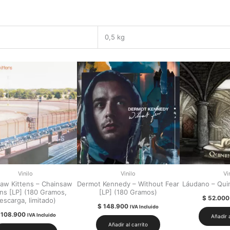
0,5 kg
Vinilo
Vinilo
Vi
aw Kittens – Chainsaw
Dermot Kennedy – Without Fear
Láudano – Quin
ens [LP] (180 Gramos,
[LP] (180 Gramos)
$
52.000
escarga, limitado)
$
148.900
IVA Incluido
108.900
IVA Incluido
Añadir a
Añadir al carrito