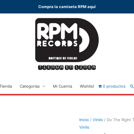
Compra la camiseta RPM aquí
B
Tienda
Categorías
Mi Cuenta
Wishlist
0 productos
Inicio
/
Vinilo
/ Do The Right 
Vinilo