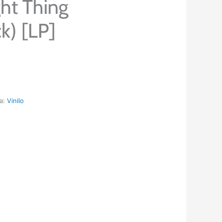
ht Thing
k) [LP]
ía:
Vinilo