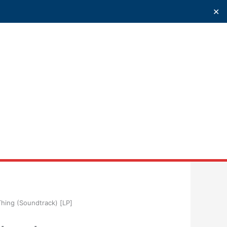
✕
uscar
Thing (Soundtrack) [LP]