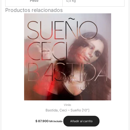
Peso
0,5 kg
Productos relacionados
Vinilo
Bastida, Ceci – Sueño [10″]
$
87.900
Añadir al carrito
IVA Incluido