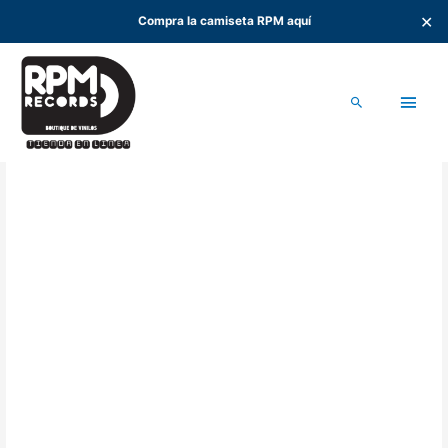
✕
Compra la camiseta RPM aquí
Ir
al
Men
contenido
Buscar
princ