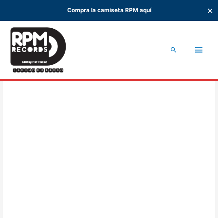
✕
Compra la camiseta RPM aquí
Ir
al
Men
contenido
Buscar
princ