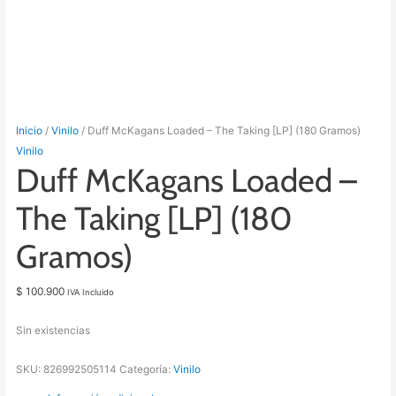
Inicio
/
Vinilo
/ Duff McKagans Loaded – The Taking [LP] (180 Gramos)
Vinilo
Duff McKagans Loaded –
The Taking [LP] (180
Gramos)
$
100.900
IVA Incluido
Sin existencias
SKU:
826992505114
Categoría:
Vinilo