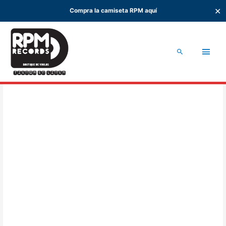
✕
Compra la camiseta RPM aquí
Ir
al
Men
contenido
Buscar
princ