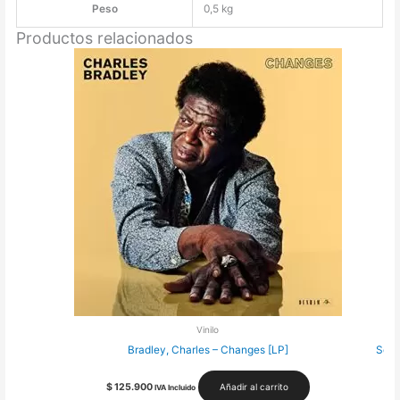
Peso
0,5 kg
Productos relacionados
Vinilo
Bradley, Charles – Changes [LP]
Sola
$
125.900
Añadir al carrito
IVA Incluido