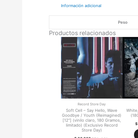
Información adicional
Peso
Productos relacionados
Record Store Day
Soft Cell – Say Hello, Wave
White,
Goodbye / Youth (Reimagined)
(18
[12″] (vinilo claro, 180 Gramos,
$
limitado) (Exclusivo Record
Store Day)