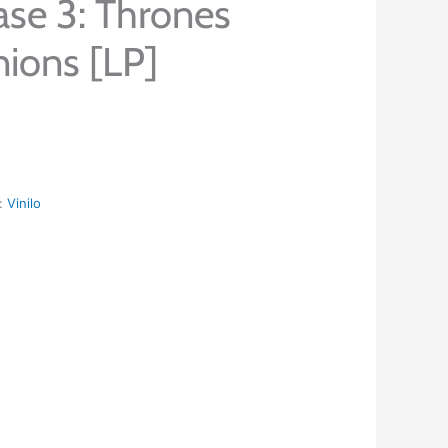
ase 3: Thrones
ions [LP]
a:
Vinilo