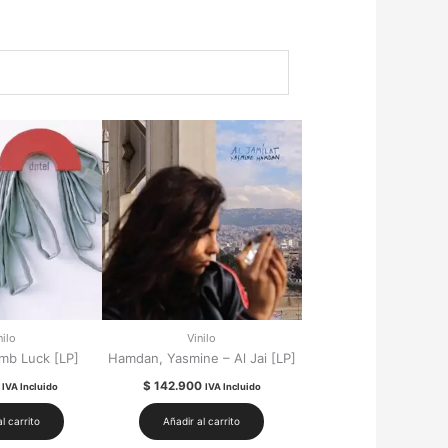
nilo
Vinilo
mb Luck [LP]
Hamdan, Yasmine – Al Jai [LP]
$
142.900
IVA Incluido
IVA Incluido
l carrito
Añadir al carrito