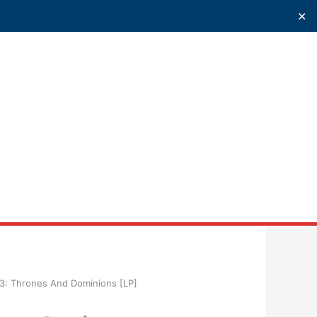
✕
uscar
 3: Thrones And Dominions [LP]