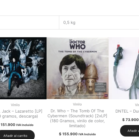
0,5 kg
Vinilo
Vinilo
Vi
Dr. Who – The Tomb Of The
 Jack – Lazaretto [LP]
DNTEL – Du
Cybermen (Soundtrack) [2xLP]
0 gramos, descarga)
$
73.900
(180 Gramos, vinilo de color,
151.900
IVA Incluido
limitado)
Añadir a
$
155.900
IVA Incluido
Añadir al carrito