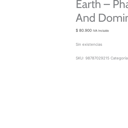
Earth – Ph
And Domin
$
80.900
IVA Incluido
Sin existencias
SKU:
98787029215
Categorí