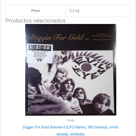
Now
/
Peso
0,2 kg
The
Productos relacionados
Stealer
[7"]
cantidad
Vinilo
Diggin For Gold Volume 6 [LP] (Varios, 180 Gramos, vinilo
dorado, limitado)