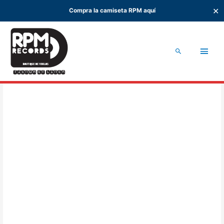
✕
Compra la camiseta RPM aquí
Ir
al
Men
contenido
Buscar
princ