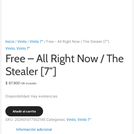
Inicio
/
Vinilo
/
Vinilo 7"
/ Free – All Right Now / The Stealer [7″]
Vinilo
,
Vinilo 7"
Free – All Right Now / The
Stealer [7″]
$
67.900
IVA Incluido
Disponibilidad:
Hay existencias
Free
Añadir al carrito
-
SKU:
202601077502185
Categorías:
Vinilo
,
Vinilo 7"
All
Información adicional
Right