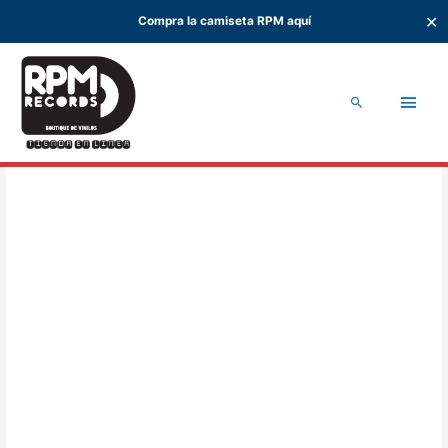
✕
Compra la camiseta RPM aquí
Ir
al
Men
contenido
Buscar
princ