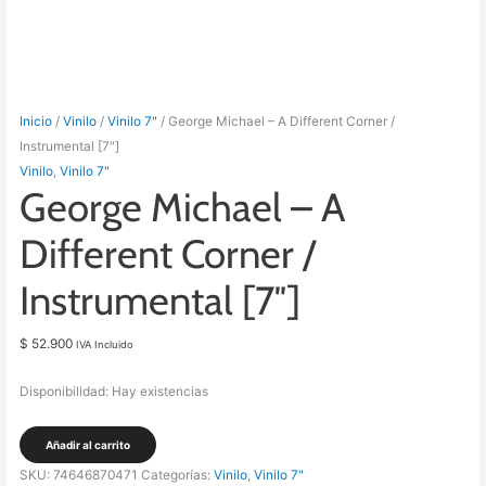
Inicio
/
Vinilo
/
Vinilo 7"
/ George Michael – A Different Corner /
Instrumental [7″]
Vinilo
,
Vinilo 7"
George Michael – A
Different Corner /
Instrumental [7″]
$
52.900
IVA Incluido
Disponibilidad:
Hay existencias
George
Añadir al carrito
Michael
SKU:
74646870471
Categorías:
Vinilo
,
Vinilo 7"