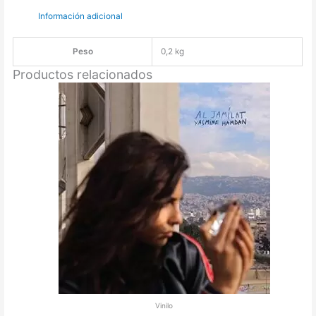
-
Información adicional
A
Different
Corner
Peso
0,2 kg
/
Productos relacionados
Instrumental
[7"]
cantidad
Vinilo