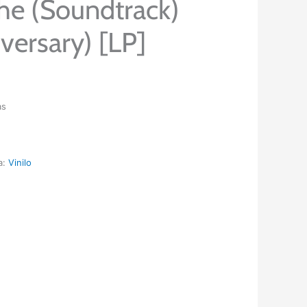
he (Soundtrack)
versary) [LP]
as
a:
Vinilo