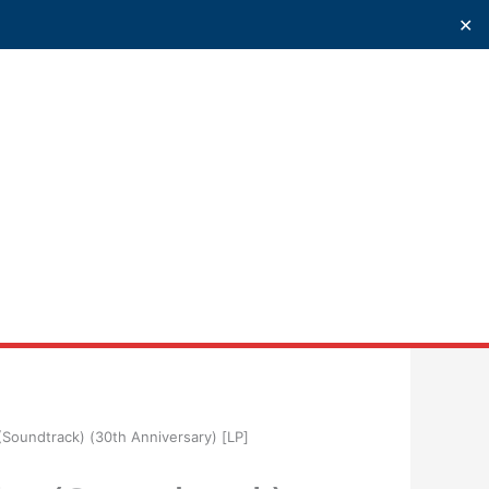
✕
uscar
(Soundtrack) (30th Anniversary) [LP]