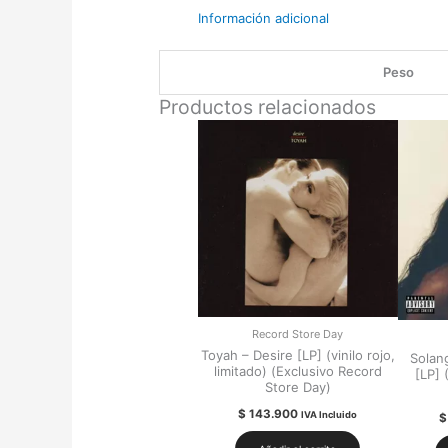
Información adicional
Peso
Productos relacionados
Record Store Day
Toyah – Desire [LP] (vinilo rojo,
Solan
limitado) (Exclusivo Record
[LP] 
Store Day)
$
143.900
IVA Incluido
$