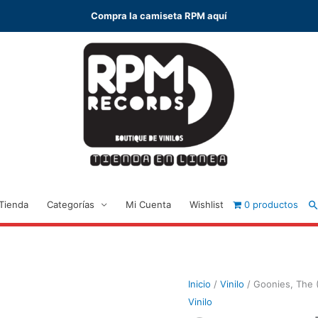
Compra la camiseta RPM aquí
B
Tienda
Categorías
Mi Cuenta
Wishlist
0 productos
Inicio
/
Vinilo
/ Goonies, The 
Vinilo