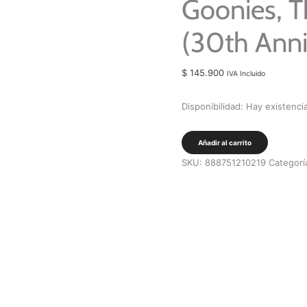
Goonies, T
(30th Anni
$
145.900
IVA Incluido
Disponibilidad:
Hay existenci
Goonies,
Añadir al carrito
The
SKU:
888751210219
Categorí
(Soundtrack)
(30th
Anniversary)
[LP]
cantidad