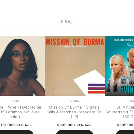
0,5 kg
Vinilo
Vinilo
Vi
ge – When I Get Home
Mission Of Burma – Signals,
St. Vince
(150 gramos, vinilo de
Calls & Marches (Standard Ed)
Soundtrack) [2x
color)
[LP]
180 G
151.900
$
136.900
$
135.90
IVA Incluido
IVA Incluido