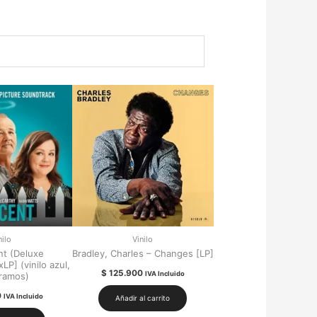
nilo
Vinilo
nt (Deluxe
Bradley, Charles – Changes [LP]
LP] (vinilo azul,
$
125.900
IVA Incluido
ramos)
0
IVA Incluido
Añadir al carrito