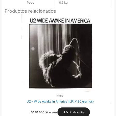
Peso
0,5 kg
Productos relacionados
Vinilo
U2 – Wide Awake In America [LP] (180 gramos)
Ame
$
120.900
Añadir al carrito
IVA Incluido