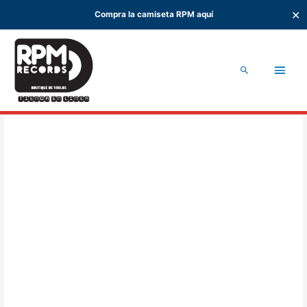
✕
Compra la camiseta RPM aquí
Ir
al
Men
contenido
Buscar
princ