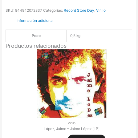
SKU:
844942072837
Categorías:
Record Store Day
,
Vinilo
Información adicional
Peso
0,5 kg
Productos relacionados
Vinilo
López, Jaime – Jaime López [LP]