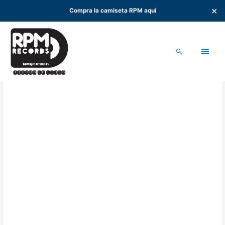
✕
Compra la camiseta RPM aquí
Ir
al
Men
contenido
Buscar
princ