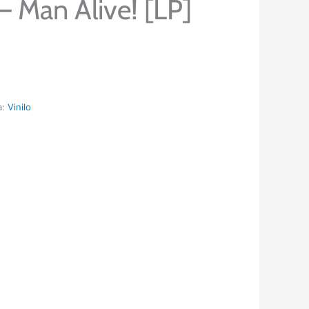
– Man Alive! [LP]
a:
Vinilo