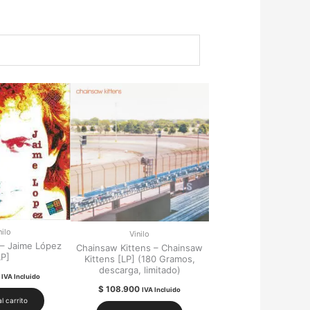
nilo
Vinilo
 – Jaime López
Chainsaw Kittens – Chainsaw
LP]
Kittens [LP] (180 Gramos,
descarga, limitado)
IVA Incluido
$
108.900
IVA Incluido
l carrito