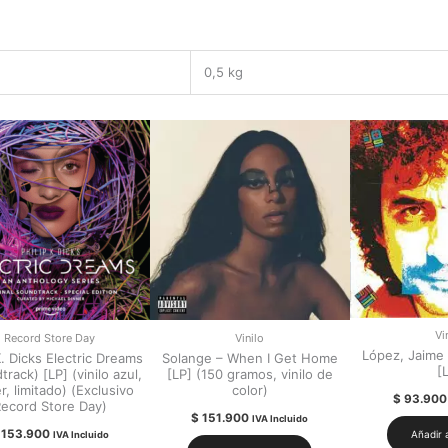
0,5 kg
Vi
Record Store Day
Vinilo
López, Jaime
K. Dicks Electric Dreams
Solange – When I Get Home
[
rack) [LP] (vinilo azul,
[LP] (150 gramos, vinilo de
r, limitado) (Exclusivo
color)
$
93.900
ecord Store Day)
$
151.900
IVA Incluido
153.900
Añadir a
IVA Incluido