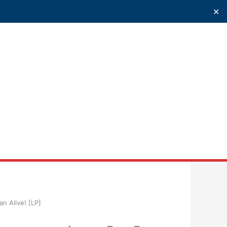
✕
uscar
an Alive! [LP]