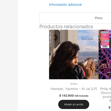
Información adicional
Peso
Productos relacionados
Vinilo
Hamdan, Yasmine – Al Jai [LP]
Philip 
(Soundt
$
142.900
IVA Incluido
poste
R
Añadir al carrito
$