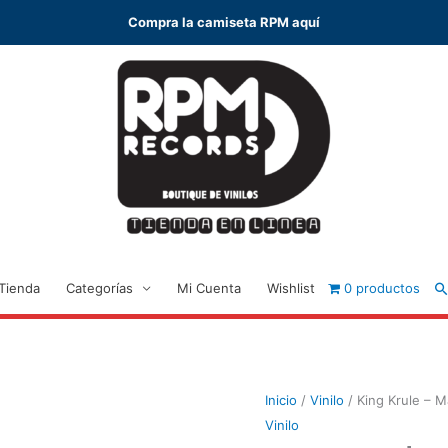
Compra la camiseta RPM aquí
B
Tienda
Categorías
Mi Cuenta
Wishlist
0 productos
Inicio
/
Vinilo
/ King Krule – M
Vinilo