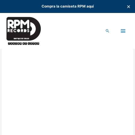
✕
Compra la camiseta RPM aquí
Ir
al
Men
contenido
Buscar
princ