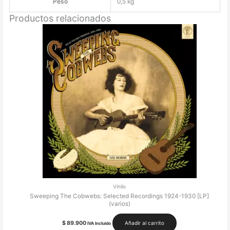
Peso
0,5 kg
Productos relacionados
Vinilo
Sweeping The Cobwebs: Selected Recordings 1924-1930 [LP]
(varios)
$
89.900
Añadir al carrito
IVA Incluido