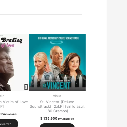
nilo
Vinilo
s Victim of Love
St. Vincent (Deluxe
LP]
Soundtrack) [2xLP] (vinilo azul,
180 Gramos)
0
IVA Incluido
$
135.900
IVA Incluido
l carrito