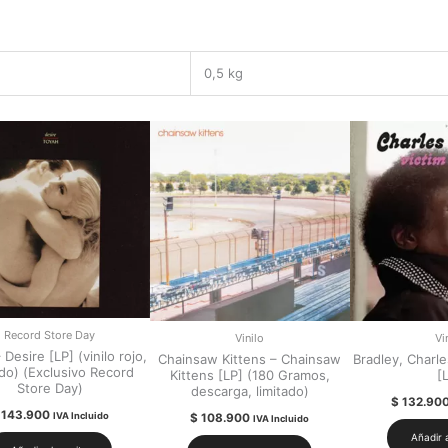
[LP]
cantidad
0,5 kg
Record Store Day
Vinilo
Vi
Desire [LP] (vinilo rojo,
Chainsaw Kittens – Chainsaw
Bradley, Charle
ado) (Exclusivo Record
Kittens [LP] (180 Gramos,
[
Store Day)
descarga, limitado)
$
132.90
143.900
IVA Incluido
$
108.900
IVA Incluido
Añadir a