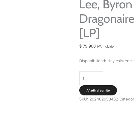
Lee, Byron
Dragonaire
[LP]
$
79.900
IVA Incluido
Disponibilidad:
Hay existenci
Lee,
Byron
&
Añadir al carrito
The
SKU:
202402053462
Categor
Dragonaires
-
Carnival
'90