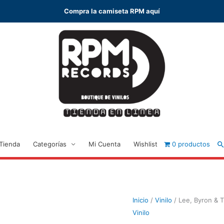
Compra la camiseta RPM aquí
B
Tienda
Categorías
Mi Cuenta
Wishlist
0 productos
Inicio
/
Vinilo
/ Lee, Byron & T
Vinilo