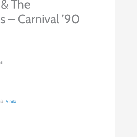
 & The
s – Carnival ’90
as
ía:
Vinilo