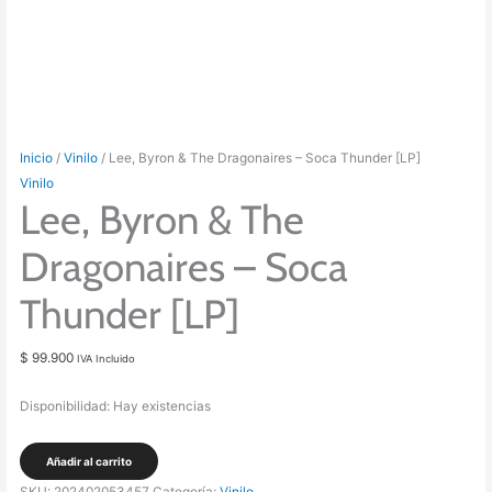
Inicio
/
Vinilo
/ Lee, Byron & The Dragonaires – Soca Thunder [LP]
Vinilo
Lee, Byron & The
Dragonaires – Soca
Thunder [LP]
$
99.900
IVA Incluido
Disponibilidad:
Hay existencias
Lee,
Añadir al carrito
Byron
SKU:
202402053457
Categoría:
Vinilo