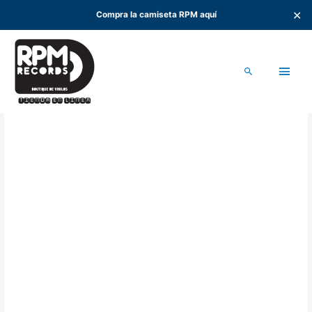
✕
Compra la camiseta RPM aquí
Ir
al
Men
contenido
Buscar
princ