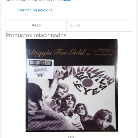
&
Información adicional
The
Dragonaires
-
Peso
0,5 kg
Soca
Productos relacionados
Thunder
[LP]
cantidad
Vinilo