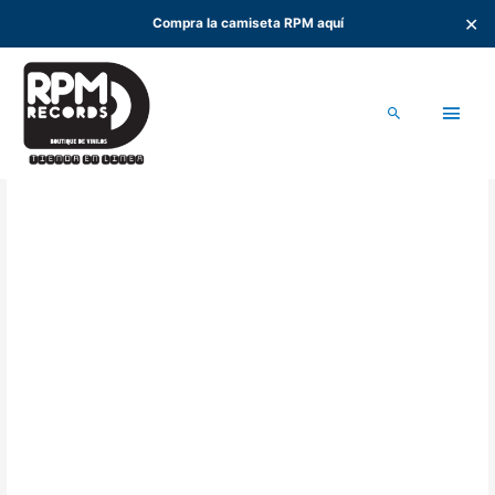
✕
Compra la camiseta RPM aquí
Ir
al
Men
contenido
Buscar
princ