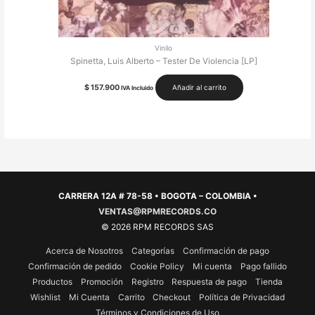
Vinilo
Spinetta, Luis Alberto – Tester De Violencia [LP]
$
157.900
Añadir al carrito
IVA Incluido
CARRERA 12A # 78-58 • BOGOTA – COLOMBIA •
VENTAS@RPMRECORDS.CO
© 2026 RPM RECORDS SAS
Acerca de Nosotros
Categorías
Confirmación de pago
Confirmación de pedido
Cookie Policy
Mi cuenta
Pago fallido
Productos
Promoción
Registro
Respuesta de pago
Tienda
Wishlist
Mi Cuenta
Carrito
Checkout
Política de Privacidad
Términos y Condiciones de Uso