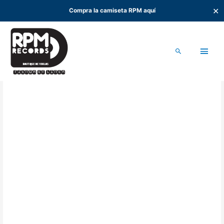
✕
Compra la camiseta RPM aquí
Ir
al
Men
contenido
Buscar
princ