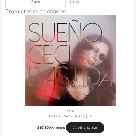
Peso
0,5 kg
Productos relacionados
Vinilo
Bastida, Ceci – Sueño [10″]
Ame
$
87.900
Añadir al carrito
IVA Incluido