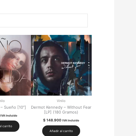
nilo
Vinilo
 – Sueño [10″]
Dermot Kennedy – Without Fear
[LP] (180 Gramos)
IVA Incluido
$
148.900
IVA Incluido
l carrito
Añadir al carrito