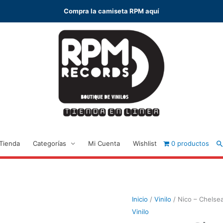
Compra la camiseta RPM aquí
B
Tienda
Categorías
Mi Cuenta
Wishlist
0 productos
Inicio
/
Vinilo
/ Nico – Chelsea
Vinilo