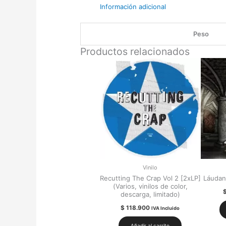
Información adicional
Peso
Productos relacionados
Vinilo
Recutting The Crap Vol 2 [2xLP]
Láudan
(Varios, vinilos de color,
descarga, limitado)
$
118.900
IVA Incluido
Añadir al carrito