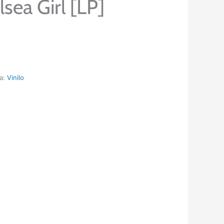
sea Girl [LP]
ía:
Vinilo