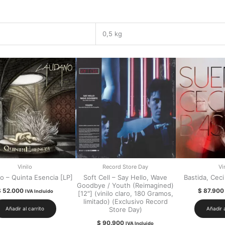
0,5 kg
Vinilo
Record Store Day
Vi
o – Quinta Esencia [LP]
Soft Cell – Say Hello, Wave
Bastida, Ceci
Goodbye / Youth (Reimagined)
$
52.000
$
87.900
IVA Incluido
[12″] (vinilo claro, 180 Gramos,
limitado) (Exclusivo Record
Store Day)
Añadir al carrito
Añadir a
$
90.900
IVA Incluido