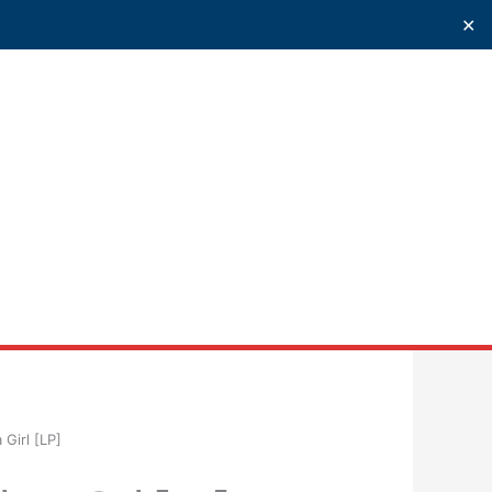
✕
uscar
 Girl [LP]