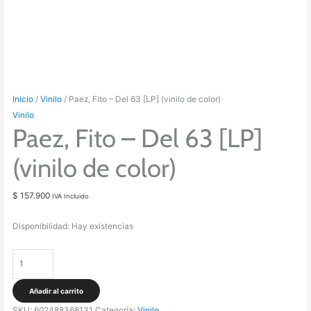
Inicio
/
Vinilo
/ Paez, Fito – Del 63 [LP] (vinilo de color)
Vinilo
Paez, Fito – Del 63 [LP]
(vinilo de color)
$
157.900
IVA Incluido
Disponibilidad:
Hay existencias
Paez,
Fito
-
Añadir al carrito
Del
SKU:
602488368131
Categoría:
Vinilo