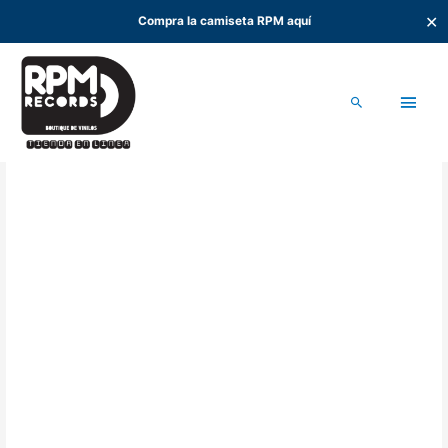
✕
Compra la camiseta RPM aquí
Ir
al
Men
contenido
Buscar
princ