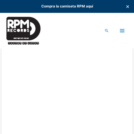
✕
Compra la camiseta RPM aquí
Ir
al
Men
contenido
Buscar
princ