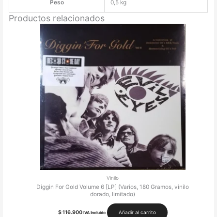
Peso
0,5 kg
Productos relacionados
Vinilo
Diggin For Gold Volume 6 [LP] (Varios, 180 Gramos, vinilo
dorado, limitado)
$
116.900
Añadir al carrito
IVA Incluido