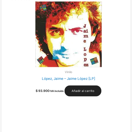
Vinilo
López, Jaime – Jaime López [LP]
$
93.900
Añadir al carrito
IVA Incluido