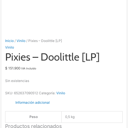
Inicio
/
Vinilo
/ Pixies – Doolittle [LP]
Vinilo
Pixies – Doolittle [LP]
$
151.900
IVA Incluido
Sin existencias
SKU:
652637090512
Categoría:
Vinilo
Información adicional
Peso
0,5 kg
Productos relacionados