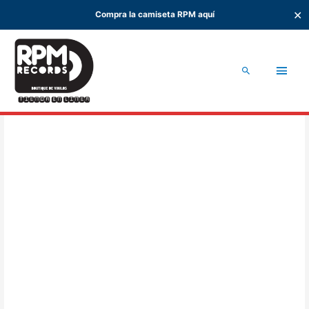
✕
Compra la camiseta RPM aquí
Ir
al
Men
contenido
Buscar
princ