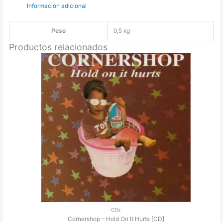
Información adicional
Apres
(Deluxe)
[CD]
Peso
0,5 kg
(Ed.
Productos relacionados
Limitada)
cantidad
CDs
Cornershop – Hold On It Hurts [CD]