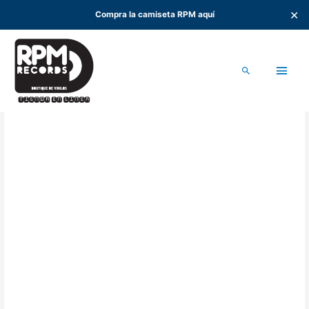
✕
Compra la camiseta RPM aquí
Ir
al
Men
contenido
Buscar
princ