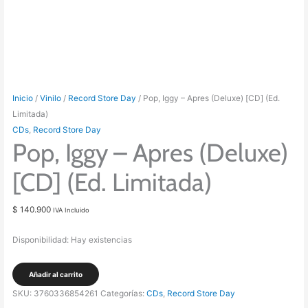
Inicio
/
Vinilo
/
Record Store Day
/ Pop, Iggy – Apres (Deluxe) [CD] (Ed.
Limitada)
CDs
,
Record Store Day
Pop, Iggy – Apres (Deluxe)
[CD] (Ed. Limitada)
$
140.900
IVA Incluido
Disponibilidad:
Hay existencias
Pop,
Añadir al carrito
Iggy
SKU:
3760336854261
Categorías:
CDs
,
Record Store Day
-