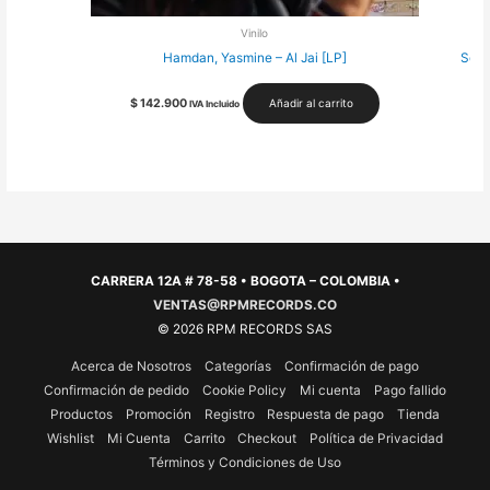
Vinilo
Hamdan, Yasmine – Al Jai [LP]
Sola
$
142.900
Añadir al carrito
IVA Incluido
CARRERA 12A # 78-58 • BOGOTA – COLOMBIA •
VENTAS@RPMRECORDS.CO
© 2026 RPM RECORDS SAS
Acerca de Nosotros
Categorías
Confirmación de pago
Confirmación de pedido
Cookie Policy
Mi cuenta
Pago fallido
Productos
Promoción
Registro
Respuesta de pago
Tienda
Wishlist
Mi Cuenta
Carrito
Checkout
Política de Privacidad
Términos y Condiciones de Uso