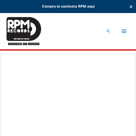
✕
Compra la camiseta RPM aquí
Ir
al
Men
contenido
Buscar
princ