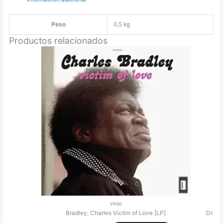
Peso
0,5 kg
Productos relacionados
Vinilo
Bradley, Charles Victim of Love [LP]
Dr. W