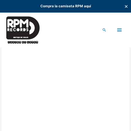
✕
Compra la camiseta RPM aquí
Ir
al
Men
contenido
Buscar
princ