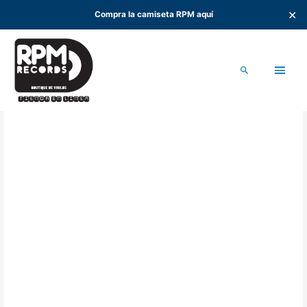
✕
Compra la camiseta RPM aquí
Ir
al
Men
contenido
Buscar
princ