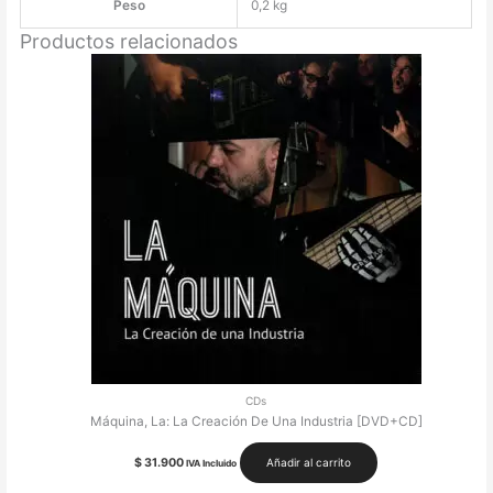
Peso
0,2 kg
Productos relacionados
CDs
Máquina, La: La Creación De Una Industria [DVD+CD]
$
31.900
Añadir al carrito
IVA Incluido