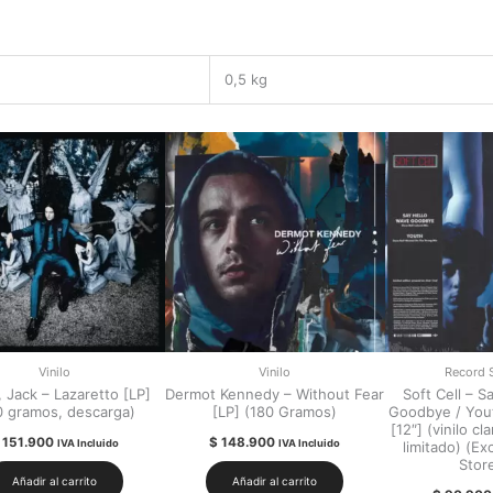
0,5 kg
Vinilo
Vinilo
Record 
 Jack – Lazaretto [LP]
Dermot Kennedy – Without Fear
Soft Cell – S
0 gramos, descarga)
[LP] (180 Gramos)
Goodbye / You
[12″] (vinilo c
151.900
$
148.900
IVA Incluido
IVA Incluido
limitado) (Ex
Stor
Añadir al carrito
Añadir al carrito