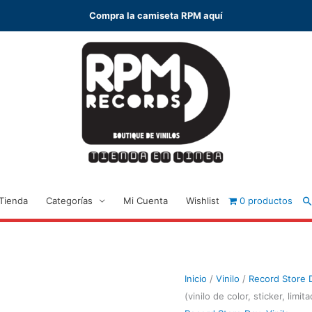
Compra la camiseta RPM aquí
B
Tienda
Categorías
Mi Cuenta
Wishlist
0 productos
Inicio
/
Vinilo
/
Record Store 
(vinilo de color, sticker, lim