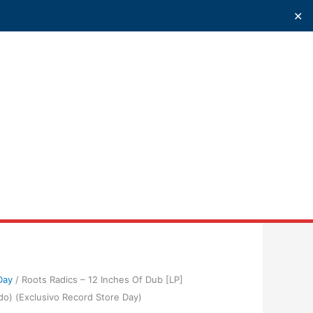
✕
uscar
Day
/ Roots Radics – 12 Inches Of Dub [LP]
itado) (Exclusivo Record Store Day)