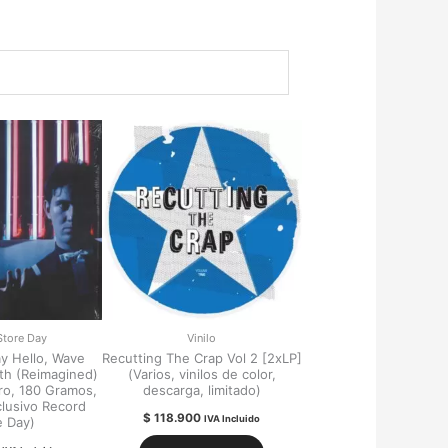
Store Day
Vinilo
ay Hello, Wave
Recutting The Crap Vol 2 [2xLP]
th (Reimagined)
(Varios, vinilos de color,
laro, 180 Gramos,
descarga, limitado)
clusivo Record
$
118.900
IVA Incluido
e Day)