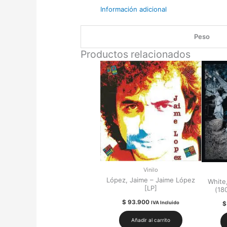
Información adicional
Peso
Productos relacionados
Vinilo
López, Jaime – Jaime López
White,
[LP]
(18
$
93.900
IVA Incluido
$
Añadir al carrito