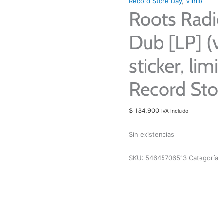
Record Store Day
,
Vinilo
Roots Radi
Dub [LP] (v
sticker, li
Record Sto
$
134.900
IVA Incluido
Sin existencias
SKU:
54645706513
Categorí