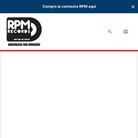
✕
Compra la camiseta RPM aquí
Ir
al
Men
contenido
Buscar
princ