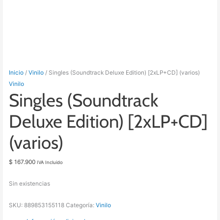
Inicio
/
Vinilo
/ Singles (Soundtrack Deluxe Edition) [2xLP+CD] (varios)
Vinilo
Singles (Soundtrack
Deluxe Edition) [2xLP+CD]
(varios)
$
167.900
IVA Incluido
Sin existencias
SKU:
889853155118
Categoría:
Vinilo