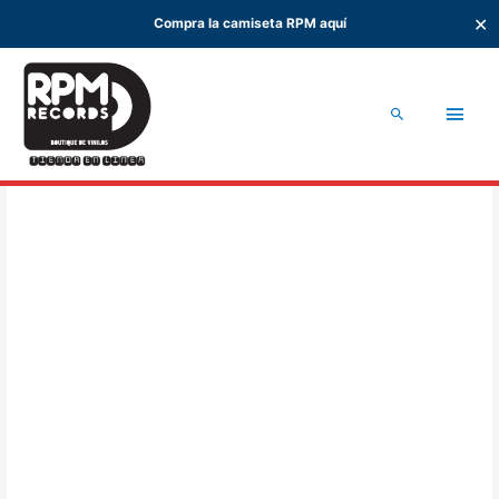
✕
Compra la camiseta RPM aquí
Ir
al
Men
contenido
Buscar
princ