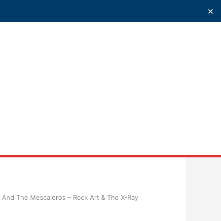
✕
uscar
 And The Mescaleros – Rock Art & The X-Ray