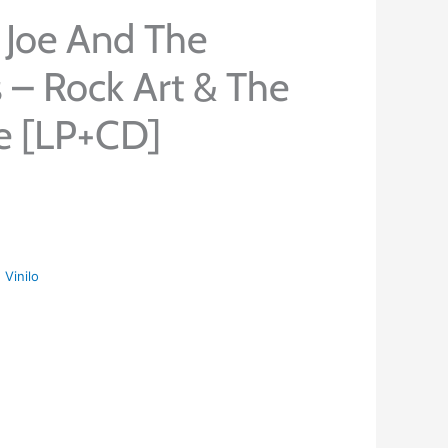
 Joe And The
 – Rock Art & The
e [LP+CD]
:
Vinilo