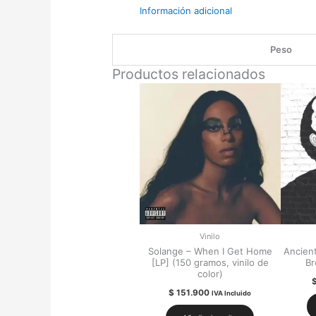
Información adicional
Peso
Productos relacionados
Vinilo
Solange – When I Get Home
Ancien
[LP] (150 gramos, vinilo de
Br
color)
$
151.900
IVA Incluido