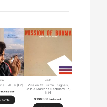
nilo
Vinilo
e – Al Jai [LP]
Mission Of Burma – Signals,
Calls & Marches (Standard Ed)
0
IVA Incluido
[LP]
$
136.900
IVA Incluido
l carrito