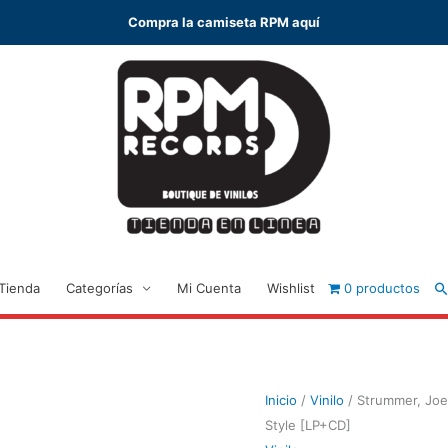
Compra la camiseta RPM aquí
B
Tienda
Categorías
Mi Cuenta
Wishlist
0 productos
Inicio
/
Vinilo
/ Strummer, Joe
Style [LP+CD]