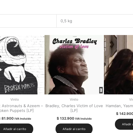
0,5 kg
Vinilo
Vinilo
Vi
t Astronauts & Azeem –
Bradley, Charles Victim of Love
Hamdan, Yasmin
oken Puppets [LP]
[LP]
$
142.90
$
81.900
$
132.900
IVA Incluido
IVA Incluido
Añadir a
Añadir al carrito
Añadir al carrito