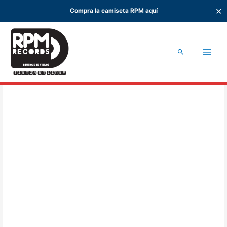
✕
Compra la camiseta RPM aquí
Ir
al
Men
contenido
Buscar
princ