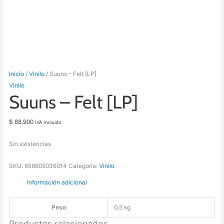
Inicio
/
Vinilo
/ Suuns – Felt [LP]
Vinilo
Suuns – Felt [LP]
$
88.900
IVA Incluido
Sin existencias
SKU:
656605036014
Categoría:
Vinilo
Información adicional
Peso
0,5 kg
Productos relacionados