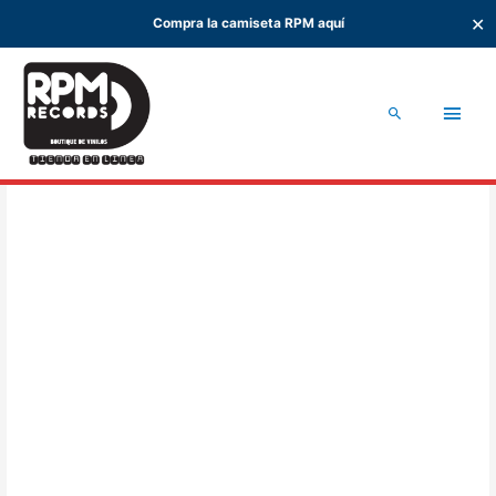
✕
Compra la camiseta RPM aquí
Ir
al
Men
contenido
Buscar
princ