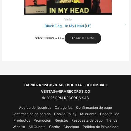
Vinilo
Toy
Black Flag – In My Head [LP]
$
172.900
Añadir al carrito
IVA Incluido
CARRERA 12A # 78-58 • BOGOTA – COLOMBIA •
VENTAS@RPMRECORDS.CO
© 2026 RPM RECORDS SAS
Acerca de Nosotros
Categorías
Confirmación de pago
Confirmación de pedido
Cookie Policy
Mi cuenta
Pago fallido
Productos
Promoción
Registro
Respuesta de pago
Tienda
Wishlist
Mi Cuenta
Carrito
Checkout
Política de Privacidad