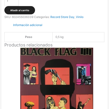
Kae
-
Añadir al carrito
Nice
SKU:
602455036339
Categorías:
Record Store Day
,
Vinilo
Idea
Información adicional
EP
[12"]
Peso
0,5 kg
(Exclusivo
Record
Productos relacionados
Store
Day
2023)
cantidad