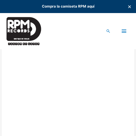
✕
Compra la camiseta RPM aquí
Ir
al
Men
contenido
Buscar
princ