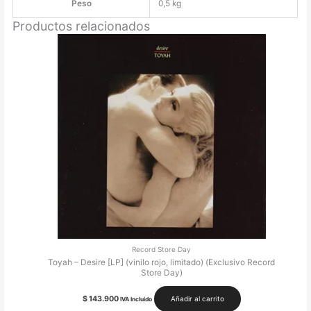
Peso
0,5 kg
Productos relacionados
Record Store Day
Toyah – Desire [LP] (vinilo rojo, limitado) (Exclusivo Record
Store Day)
$
143.900
Añadir al carrito
IVA Incluido